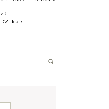
ws）
indows）
ール