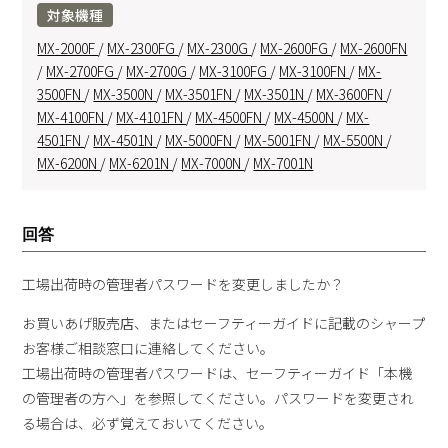
対象機種
MX-2000F
/
MX-2300FG
/
MX-2300G
/
MX-2600FG
/
MX-2600FN
/
MX-2700FG
/
MX-2700G
/
MX-3100FG
/
MX-3100FN
/
MX-
3500FN
/
MX-3500N
/
MX-3501FN
/
MX-3501N
/
MX-3600FN
/
MX-4100FN
/
MX-4101FN
/
MX-4500FN
/
MX-4500N
/
MX-
4501FN
/
MX-4501N
/
MX-5000FN
/
MX-5001FN
/
MX-5500N
/
MX-6200N
/
MX-6201N
/
MX-7000N
/
MX-7001N
回答
工場出荷時の管理者パスワードを変更しましたか？
お買いあげ販売店、またはセーフティーガイドに記載のシャープ
お客様ご相談窓口に連絡してください。
工場出荷時の管理者パスワードは、セーフティーガイド「本機
の管理者の方へ」を参照してください。パスワードを変更され
る場合は、必ず覚えておいてください。