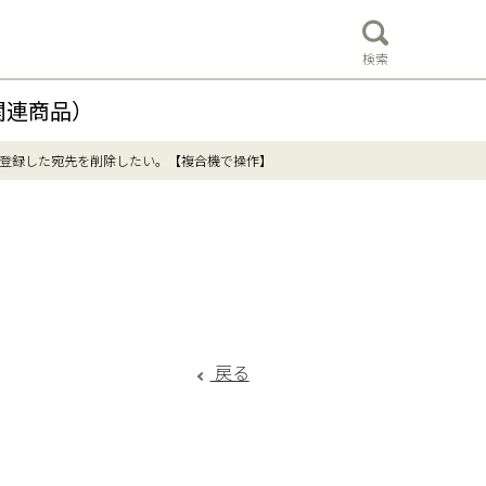
検索
関連商品）
登録した宛先を削除したい。【複合機で操作】
戻る