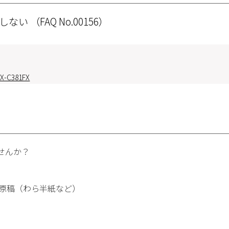
別しない
（FAQ No.00156）
X-C381FX
せんか？
る原稿（わら半紙など）