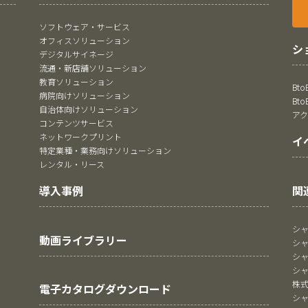
ソフトウェア・サービス
オフィスソリューション
シ
デジタルサイネージ
流通・新店舗ソリューション
教育ソリューション
Bt
病院向けソリューション
Bt
自治体向けソリューション
ア
コンテンツサービス
ネットワークプリント
イ
特定業種・業務向けソリューション
レンタル・リース
関
導入事例
シ
動画ライブラリー
シ
シ
シ
株
電子カタログダウンロード
シ