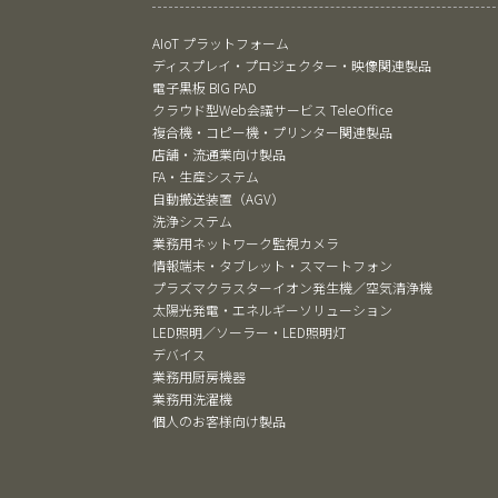
AIoT プラットフォーム
ディスプレイ・プロジェクター・映像関連製品
電子黒板 BIG PAD
クラウド型Web会議サービス TeleOffice
複合機・コピー機・プリンター関連製品
店舗・流通業向け製品
FA・生産システム
自動搬送装置（AGV）
洗浄システム
業務用ネットワーク監視カメラ
情報端末・タブレット・スマートフォン
プラズマクラスターイオン発生機／空気清浄機
太陽光発電・エネルギーソリューション
LED照明／ソーラー・LED照明灯
デバイス
業務用厨房機器
業務用洗濯機
個人のお客様向け製品