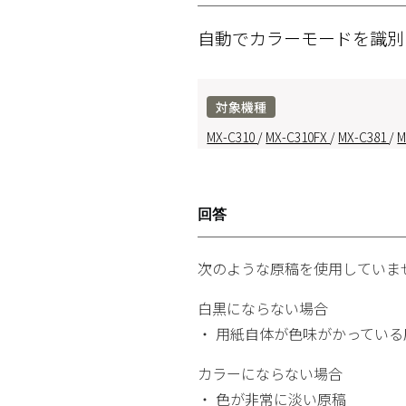
自動でカラーモードを識
対象機種
MX-C310
/
MX-C310FX
/
MX-C381
/
M
回答
次のような原稿を使用していま
白黒にならない場合
・ 用紙自体が色味がかってい
カラーにならない場合
・ 色が非常に淡い原稿