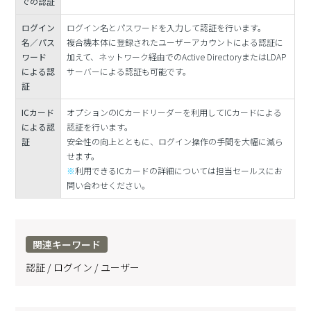
での認証
ログイン
ログイン名とパスワードを入力して認証を行います。
名／パス
複合機本体に登録されたユーザーアカウントによる認証に
ワード
加えて、ネットワーク経由でのActive DirectoryまたはLDAP
による認
サーバーによる認証も可能です。
証
ICカード
オプションのICカードリーダーを利用してICカードによる
による認
認証を行います。
証
安全性の向上とともに、ログイン操作の手間を大幅に減ら
せます。
※
利用できるICカードの詳細については担当セールスにお
問い合わせください。
関連キーワード
認証 / ログイン / ユーザー