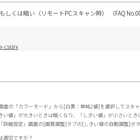
もしくは暗い（リモートPCスキャン時）
（FAQ No.0
X-C381FX
」画面の「カラーモード」から[白黒：単純2値]を選択してスキ
きい値」が大きいときは暗くなり、「しきい値」が小さいとき
「詳細設定」画面の[画質調整]タブの[しきい値の自動調整]ボ
は適切ですか？