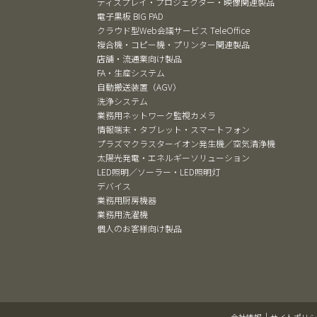
ディスプレイ・プロジェクター・映像関連製品
電子黒板 BIG PAD
クラウド型Web会議サービス TeleOffice
複合機・コピー機・プリンター関連製品
店舗・流通業向け製品
FA・生産システム
自動搬送装置（AGV）
洗浄システム
業務用ネットワーク監視カメラ
情報端末・タブレット・スマートフォン
プラズマクラスターイオン発生機／空気清浄機
太陽光発電・エネルギーソリューション
LED照明／ソーラー・LED照明灯
デバイス
業務用厨房機器
業務用洗濯機
個人のお客様向け製品
会社情報
サイトポリシ