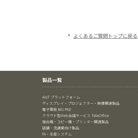
よくあるご質問トップに戻る
製品一覧
AIoT プラットフォーム
ディスプレイ・プロジェクター・映像関連製品
電子黒板 BIG PAD
クラウド型Web会議サービス TeleOffice
複合機・コピー機・プリンター関連製品
店舗・流通業向け製品
FA・生産システム