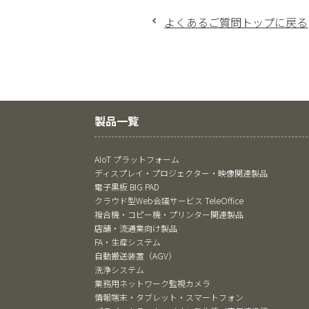
よくあるご質問トップに戻る
製品一覧
AIoT プラットフォーム
ディスプレイ・プロジェクター・映像関連製品
電子黒板 BIG PAD
クラウド型Web会議サービス TeleOffice
複合機・コピー機・プリンター関連製品
店舗・流通業向け製品
FA・生産システム
自動搬送装置（AGV）
洗浄システム
業務用ネットワーク監視カメラ
情報端末・タブレット・スマートフォン