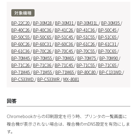
対象機種
BP-22C20
/
BP-30M28
/
BP-30M31
/
BP-30M31L
/
BP-30M35
/
BP-40C26
/
BP-40C36
/
BP-41C26
/
BP-41C36
/
BP-50C45
/
BP-50C55
/
BP-50C65
/
BP-51C45
/
BP-51C55
/
BP-51C65
/
BP-60C26
/
BP-60C31
/
BP-60C36
/
BP-61C26
/
BP-61C31
/
BP-61C36
/
BP-70C26
/
BP-70C45
/
BP-70C55
/
BP-70C65
/
BP-70M45
/
BP-70M55
/
BP-70M65
/
BP-70M75
/
BP-70M90
/
BP-71C26
/
BP-71C36
/
BP-71C45
/
BP-71C55
/
BP-71C65
/
BP-71M45
/
BP-71M55
/
BP-71M65
/
BP-80C80
/
BP-C131WD
/
BP-C533WD
/
BP-C533WR
/
MX-8081
回答
Chromebookからの印刷設定を行う時、プリンタの一覧画面に
複合機が表示されない場合は、複合機のmDNS設定を有効にしま
す。