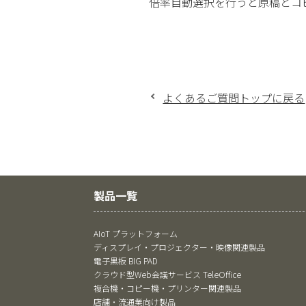
倍率自動選択を行うと原稿とコ
よくあるご質問トップに戻る
製品一覧
AIoT プラットフォーム
ディスプレイ・プロジェクター・映像関連製品
電子黒板 BIG PAD
クラウド型Web会議サービス TeleOffice
複合機・コピー機・プリンター関連製品
店舗・流通業向け製品