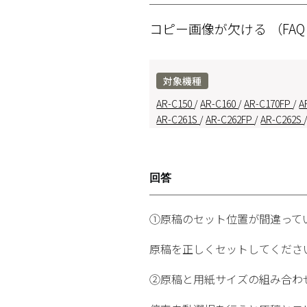
コピー画像が欠ける
（FAQ
対象機種
AR-C150
/
AR-C160
/
AR-C170FP
/
A
AR-C261S
/
AR-C262FP
/
AR-C262S
回答
①原稿のセット位置が間違って
原稿を正しくセットしてくださ
②原稿と用紙サイズの組み合わ