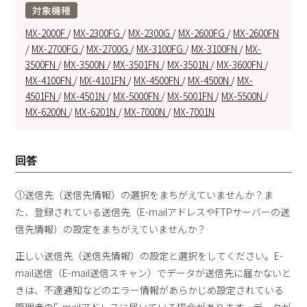
対象機種
MX-2000F
/
MX-2300FG
/
MX-2300G
/
MX-2600FG
/
MX-2600FN
/
MX-2700FG
/
MX-2700G
/
MX-3100FG
/
MX-3100FN
/
MX-
3500FN
/
MX-3500N
/
MX-3501FN
/
MX-3501N
/
MX-3600FN
/
MX-4100FN
/
MX-4101FN
/
MX-4500FN
/
MX-4500N
/
MX-
4501FN
/
MX-4501N
/
MX-5000FN
/
MX-5001FN
/
MX-5500N
/
MX-6200N
/
MX-6201N
/
MX-7000N
/
MX-7001N
回答
①送信先（送信先情報）の選択をまちがえていませんか？ま
た、登録されている送信先（E-mailアドレスやFTPサーバーの送
信先情報）の設定をまちがえていませんか？
正しい送信先（送信先情報）の設定と選択をしてください。E-
mail送信（E-mail送信スキャン）でデータが送信先に届かないと
きは、不達通知などのエラー情報があらかじめ設定されている