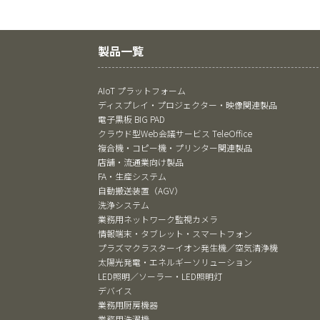
製品一覧
AIoT プラットフォーム
ディスプレイ・プロジェクター・映像関連製品
電子黒板 BIG PAD
クラウド型Web会議サービス TeleOffice
複合機・コピー機・プリンター関連製品
店舗・流通業向け製品
FA・生産システム
自動搬送装置（AGV）
洗浄システム
業務用ネットワーク監視カメラ
情報端末・タブレット・スマートフォン
プラズマクラスターイオン発生機／空気清浄機
太陽光発電・エネルギーソリューション
LED照明／ソーラー・LED照明灯
デバイス
業務用厨房機器
業務用洗濯機