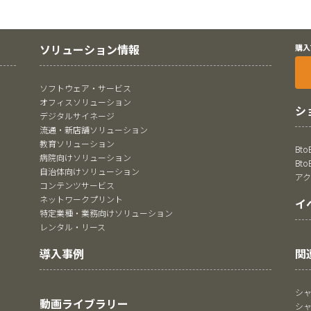
ソリューション情報
購入
ソフトウェア・サービス
オフィスソリューション
シ
デジタルサイネージ
流通・新店舗ソリューション
教育ソリューション
Bt
病院向けソリューション
Bt
自治体向けソリューション
ア
コンテンツサービス
ネットワークプリント
イ
特定業種・業務向けソリューション
レンタル・リース
関
導入事例
シ
動画ライブラリー
シ