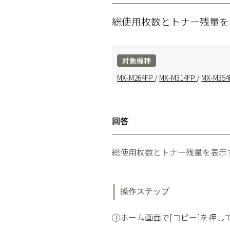
総使用枚数とトナー残量
対象機種
MX-M264FP
/
MX-M314FP
/
MX-M354
回答
総使用枚数とトナー残量を表示
操作ステップ
①ホーム画面で[コピー]を押し