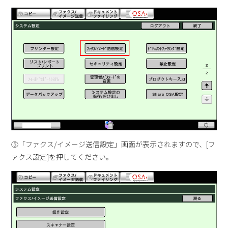
⑤「ファクス/イメージ送信設定」画面が表示されますので、[フ
ァクス設定]を押してください。