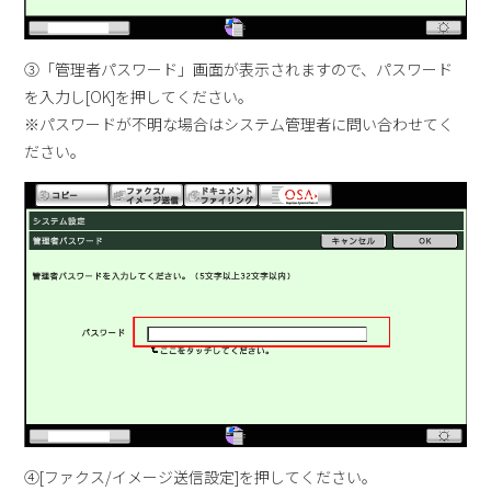
③「管理者パスワード」画面が表示されますので、パスワード
を入力し[OK]を押してください。
※パスワードが不明な場合はシステム管理者に問い合わせてく
ださい。
④[ファクス/イメージ送信設定]を押してください。