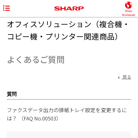
Sharp
Worldwide
オフィスソリューション（複合機・
コピー機・プリンター関連商品）
よくあるご質問
戻る
質問
ファクスデータ出力の排紙トレイ設定を変更するに
は？
（FAQ No.00503）