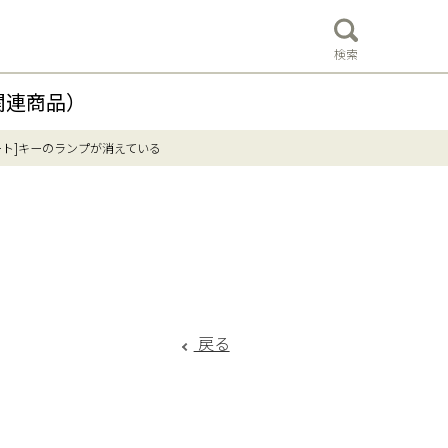
検索
関連商品）
ート]キーのランプが消えている
戻る