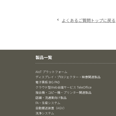
よくあるご質問トップに戻る
製品一覧
AIoT プラットフォーム
ディスプレイ・プロジェクター・映像関連製品
電子黒板 BIG PAD
クラウド型Web会議サービス TeleOffice
複合機・コピー機・プリンター関連製品
店舗・流通業向け製品
FA・生産システム
自動搬送装置（AGV）
洗浄システム