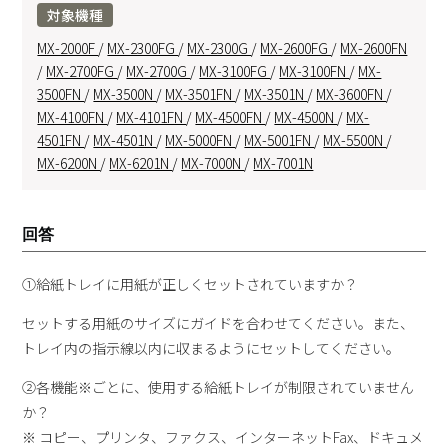
対象機種
MX-2000F
/
MX-2300FG
/
MX-2300G
/
MX-2600FG
/
MX-2600FN
/
MX-2700FG
/
MX-2700G
/
MX-3100FG
/
MX-3100FN
/
MX-
3500FN
/
MX-3500N
/
MX-3501FN
/
MX-3501N
/
MX-3600FN
/
MX-4100FN
/
MX-4101FN
/
MX-4500FN
/
MX-4500N
/
MX-
4501FN
/
MX-4501N
/
MX-5000FN
/
MX-5001FN
/
MX-5500N
/
MX-6200N
/
MX-6201N
/
MX-7000N
/
MX-7001N
回答
①給紙トレイに用紙が正しくセットされていますか？
セットする用紙のサイズにガイドを合わせてください。また、
トレイ内の指示線以内に収まるようにセットしてください。
②各機能※ごとに、使用する給紙トレイが制限されていません
か？
※ コピー、プリンタ、ファクス、インターネットFax、ドキュメ